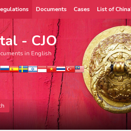
egulations
Documents
Cases
List of Chin
tal - CJO
documents in English
ch