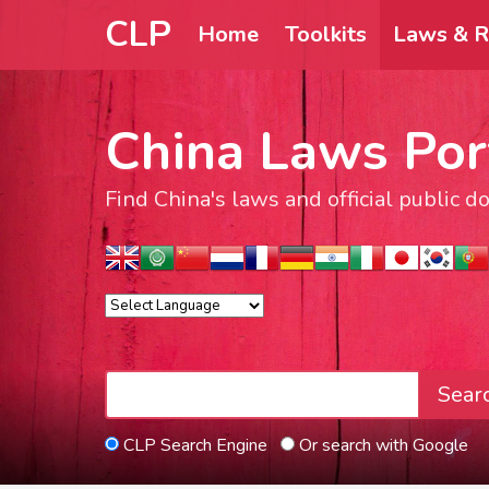
CLP
Home
Toolkits
Laws & R
China Laws Por
Find China's laws and official public 
Sear
CLP Search Engine
Or search with Google