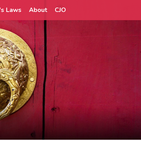
a's Laws
About
CJO